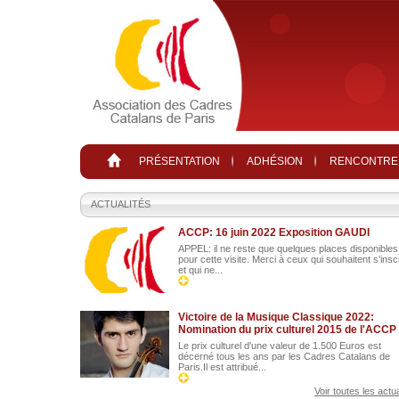
Aller au contenu principal
PRÉSENTATION
ADHÉSION
RENCONTRE
ACTUALITÉS
ACCP: 16 juin 2022 Exposition GAUDI
APPEL: il ne reste que quelques places disponibles
pour cette visite. Merci à ceux qui souhaitent s'insc
et qui ne...
Victoire de la Musique Classique 2022:
Nomination du prix culturel 2015 de l'ACCP
Le prix culturel d'une valeur de 1.500 Euros est
décerné tous les ans par les Cadres Catalans de
Paris.Il est attribué...
Voir toutes les actua