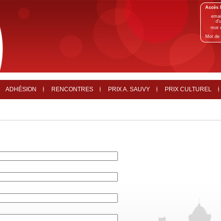
Accès 
emai
d'u
mot 
Mot de 
ADHÉSION
RENCONTRES
PRIX A. SAUVY
PRIX CULTUREL