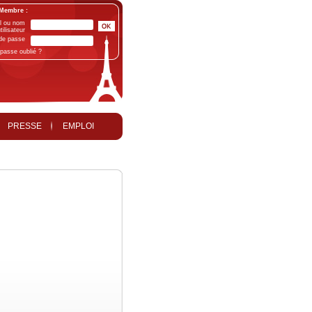
Membre :
l ou nom
tilisateur
de passe
passe oublié ?
PRESSE
EMPLOI