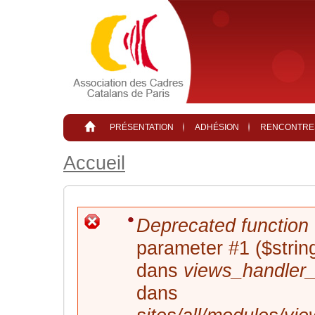
Aller au contenu principal
PRÉSENTATION
ADHÉSION
RENCONTRE
Accueil
Deprecated function
MESSAGE D'ERREUR
parameter #1 ($string
dans
views_handler_f
dans