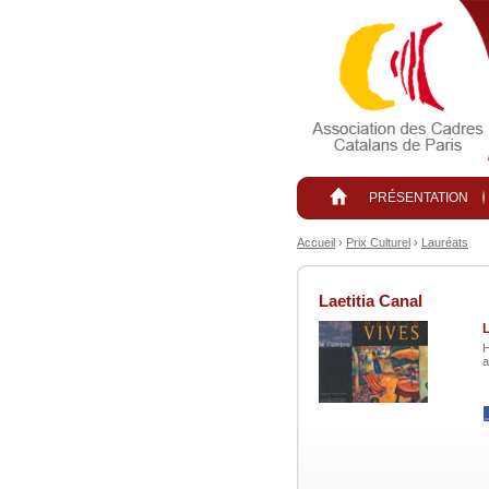
Aller au contenu principal
PRÉSENTATION
Accueil
›
Prix Culturel
›
Lauréats
Laetitia Canal
L
H
a