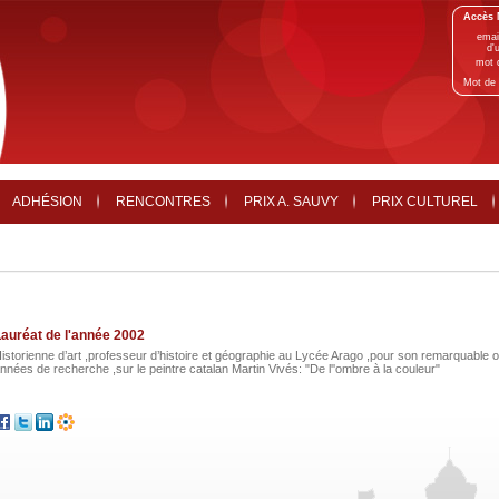
Accès 
emai
d'u
mot 
Mot de 
ADHÉSION
RENCONTRES
PRIX A. SAUVY
PRIX CULTUREL
auréat de l'année 2002
istorienne d’art ,professeur d’histoire et géographie au Lycée Arago ,pour son remarquable ou
nnées de recherche ,sur le peintre catalan Martin Vivés: "De l''ombre à la couleur"