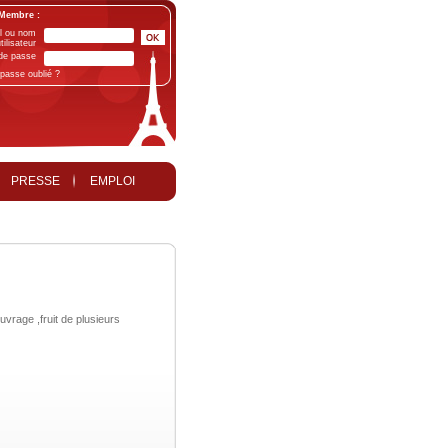
Membre :
l ou nom
tilisateur
de passe
passe oublié ?
PRESSE
EMPLOI
vrage ,fruit de plusieurs