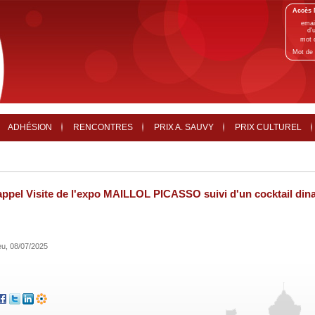
Accès 
emai
d'u
mot 
Mot de 
ADHÉSION
RENCONTRES
PRIX A. SAUVY
PRIX CULTUREL
ppel Visite de l'expo MAILLOL PICASSO suivi d'un cocktail dinat
eu, 08/07/2025