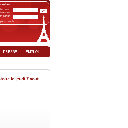
Membre :
l ou nom
tilisateur
de passe
passe oublié ?
PRESSE
EMPLOI
oire le jeudi 7 aout