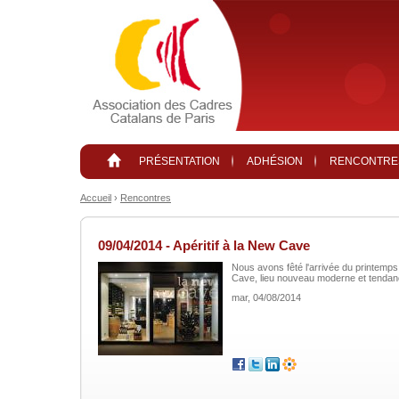
Aller au contenu principal
PRÉSENTATION
ADHÉSION
RENCONTRE
Accueil
›
Rencontres
09/04/2014 - Apéritif à la New Cave
Nous avons fêté l'arrivée du printemps
Cave, lieu nouveau moderne et tendan
mar, 04/08/2014